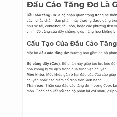
Đầu Cảo Tăng Đơ Là G
Đầu cảo tăng đơ
là bộ phận quan trọng trong hệ thố
cách chắc chắn. Sản phẩm này thường được dùng trong
như xe tải, container, tàu hỏa, hoặc các phương tiện 
chỉnh độ căng của dây chằng, giúp hàng hóa không bị x
Cấu Tạo Của Đầu Cảo Tăng
Một bộ
đầu cảo tăng đơ
thường bao gồm ba bộ phận
Bộ căng dây (Cảo)
: Bộ phận này giúp tạo lực kéo để
hóa không bị xê dịch trong quá trình vận chuyển.
Móc khóa
: Móc khóa gắn ở hai đầu của đầu cảo giúp
chuyển hoặc các điểm cố định trên kiện hàng.
Thân cảo
: Thân của đầu cảo tăng đơ thường được làm
mòn. Thân cảo kết nối các bộ phận lại với nhau, giúp