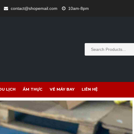
contact@shopemail.com
10am-8pm
DU LỊCH
ẨM THỰC
VÉ MÁY BAY
LIÊN HỆ