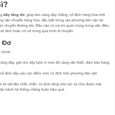
ì?
ng
dây tăng đơ
, giúp kéo căng dây chằng, cố định hàng hóa một
 vận chuyển hàng hóa, đặc biệt trong các phương tiện vận tải
vận chuyển đường dài. Đầu cảo có vai trò quan trọng trong việc điều
ê dịch hoặc rơi vỡ trong quá trình di chuyển.
 Đơ
 chính:
 căng dây, giữ cho dây luôn ở mức độ căng cần thiết, đảm bảo hàng
 cố định dây vào các điểm móc cố định trên phương tiện vận
 từ vật liệu chắc chắn, có khả năng chịu lực và chịu được mài
 vận hành hệ thống chằng buộc hiệu quả.