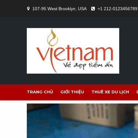
Skip
107-95 West Brooklyn, USA
+1 212-0123456789
to
content
TRANG CHỦ
GIỚI THIỆU
THUÊ XE DU LỊCH