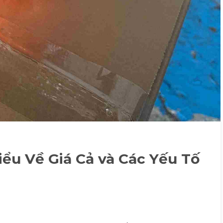
iểu Về Giá Cả và Các Yếu Tố