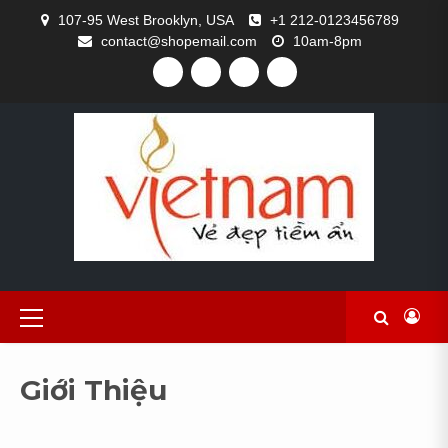
Skip
107-95 West Brooklyn, USA
+1 212-0123456789
to
contact@shopemail.com
10am-8pm
content
FACEBOOK
TWITTER
GITHUB
INSTAGRAM
Primary
Menu
Giới Thiệu