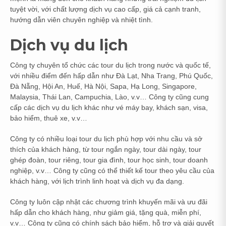
tuyệt vời, với chất lượng dịch vụ cao cấp, giá cả cạnh tranh,
hướng dẫn viên chuyên nghiệp và nhiệt tình.
Dịch vụ du lịch
Công ty chuyên tổ chức các tour du lịch trong nước và quốc tế,
với nhiều điểm đến hấp dẫn như Đà Lạt, Nha Trang, Phú Quốc,
Đà Nẵng, Hội An, Huế, Hà Nội, Sapa, Hạ Long, Singapore,
Malaysia, Thái Lan, Campuchia, Lào, v.v… Công ty cũng cung
cấp các dịch vụ du lịch khác như vé máy bay, khách sạn, visa,
bảo hiểm, thuê xe, v.v…
Công ty có nhiều loại tour du lịch phù hợp với nhu cầu và sở
thích của khách hàng, từ tour ngắn ngày, tour dài ngày, tour
ghép đoàn, tour riêng, tour gia đình, tour học sinh, tour doanh
nghiệp, v.v… Công ty cũng có thể thiết kế tour theo yêu cầu của
khách hàng, với lịch trình linh hoạt và dịch vụ đa dạng.
Công ty luôn cập nhật các chương trình khuyến mãi và ưu đãi
hấp dẫn cho khách hàng, như giảm giá, tặng quà, miễn phí,
v.v… Công ty cũng có chính sách bảo hiểm, hỗ trợ và giải quyết