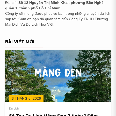
Địa chỉ:
Số 12 Nguyễn Thị Minh Khai, phường Bến Nghé,
quận 1, thành phố Hồ Chí Minh
Công ty rất mong được phục vụ bạn trong những chuyến du lịch
sắp tới. Cảm ơn bạn đã quan tâm đến Công Ty TNHH Thương
Mại Dịch Vụ Du Lịch Hoa Việt.
alvynn
BÀI VIẾT MỚI
6 THÁNG 6, 2026
Du Lịch
Sổ Tay Du Lịch Măng Đen 2 Ngày 1 Đêm