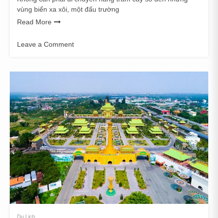
vùng biển xa xôi, một đấu trường
Read More
Leave a Comment
on
Bản
Đồ
Các
Tọa
Độ
Chạy
Team
Building
Bùng
Nổ
Nhất
Vùng
Đất
Thép
Du Lịch