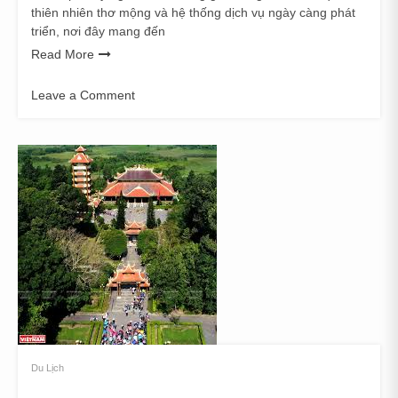
thiên nhiên thơ mộng và hệ thống dịch vụ ngày càng phát
triển, nơi đây mang đến
Read More
Leave a Comment
on
Khám
Phá
5
Địa
Điểm
Tổ
Chức
Gala
Dinner
Lý
Tưởng
Tại
Vân
Du Lịch
Đồn