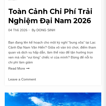
Toàn Cảnh Chi Phí Trải
Nghiệm Đại Nam 2026
04 Th6 2026
By
DONG SINH
Bạn đang lên kế hoạch cho một kỳ nghỉ “bung xõa” tại Lạc
Cảnh Đại Nam Văn Hiến? Giữa vô vàn trò chơi, điểm tham
quan và dịch vụ hấp dẫn, làm thế nào để tận hưởng trọn
vẹn mà vẫn “vui lòng” chiếc ví của mình? Đừng để nỗi lo
chi phí làm giảm
Read More
Leave a Comment
on
Toàn
Cảnh
Chi
Phí