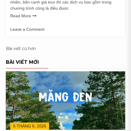
nhiên, bên cạnh giá tour thì các dịch vụ bao gồm trong
chương trình cũng là điều được
Read More
Leave a Comment
on
Chi
Phí
Điều
Bài viết cũ hơn
Tour
hướng
Phan
BÀI VIẾT MỚI
Thiết
bài
3
Ngày
viết
2
Đêm
Gồm
Những
Dịch
Vụ
Nào?
6 THÁNG 6, 2026