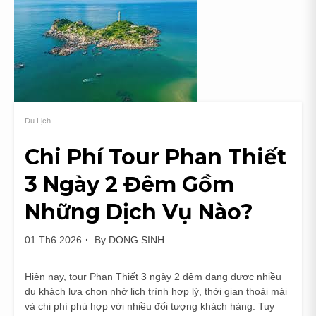
Dẫn
Để
Khám
Phá
Củ
Chi
Du Lịch
Chi Phí Tour Phan Thiết
3 Ngày 2 Đêm Gồm
Những Dịch Vụ Nào?
01 Th6 2026
By
DONG SINH
Hiện nay, tour Phan Thiết 3 ngày 2 đêm đang được nhiều
du khách lựa chọn nhờ lịch trình hợp lý, thời gian thoải mái
và chi phí phù hợp với nhiều đối tượng khách hàng. Tuy