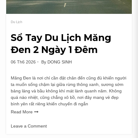
Du Lịch
Sổ Tay Du Lịch Măng
Đen 2 Ngày 1 Đêm
06 Th6 2026
By
DONG SINH
Măng Đen là nơi chỉ cần đặt chân đến cũng đủ khiến người
ta muốn sống chậm lại giữa rừng thông xanh, sương sớm
bảng lảng và bầu không khí mát lành quanh năm. Không
quá náo nhiệt, cũng chẳng xô bồ, nơi đây mang vẻ đẹp
bình yên rất riêng khiến chuyến đi ngắn
Read More
Leave a Comment
on