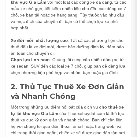
khu vực Gia Lâm
với một loạt các dòng xe đa dạng, từ các
mẫu xe nhỏ gọn, tiết kiệm nhiên liệu cho đến các dòng xe 7
chỗ, xe bán tải hoặc xe hạng sang. Tùy thuộc vào nhu cầu
và mục đích của chuyến đi, bạn có thể chọn lựa xe phù
hợp nhất.
Xe đời mới, chất lượng cao
: Tất cả các phương tiện cho
thuê đều là xe đời mới, được bảo dưỡng định kỳ, đảm bảo
an toàn cho chuyến đi.
Chọn lựa linh hoạt
: Chúng tôi cung cấp nhiều dòng xe từ
xe sedan, SUV đến các loại xe 7 chỗ, giúp bạn dễ dàng lựa
chọn phương tiện phù hợp với nhóm bạn hoặc gia đình.
2. Thủ Tục Thuê Xe Đơn Giản
và Nhanh Chóng
Một trong những ưu điểm nổi bật của dịch vụ
cho thuê xe
tự lái khu vực Gia Lâm
của Thuexehuydat.com là thủ tục
thuê xe cực kỳ đơn giản và nhanh chóng. Bạn chỉ cần liên
hệ với chúng tôi qua điện thoại, email hoặc trang web, và
chỉ trong thời gian ngắn, chiếc xe sẽ được giao đến tận nơi