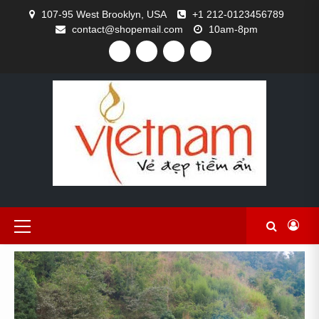
Skip
107-95 West Brooklyn, USA
+1 212-0123456789
to
contact@shopemail.com
10am-8pm
content
FACEBOOK
TWITTER
GITHUB
INSTAGRAM
Primary
Menu