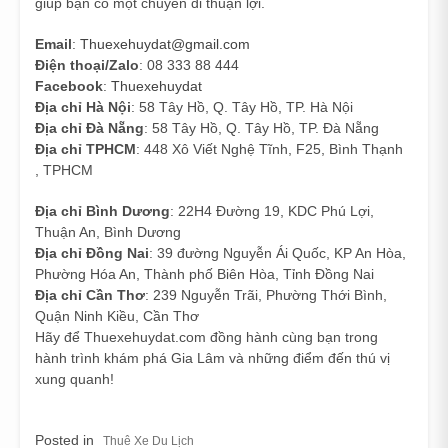
giúp bạn có một chuyến đi thuận lợi.
Email
:
Thuexehuydat@gmail.com
Điện thoại/Zalo
: 08 333 88 444
Facebook
:
Thuexehuydat
Địa chỉ Hà Nội
: 58 Tây Hồ, Q. Tây Hồ, TP. Hà Nội
Địa chỉ Đà Nẵng
: 58 Tây Hồ, Q. Tây Hồ, TP. Đà Nẵng
Địa chỉ TPHCM
: 448 Xô Viết Nghệ Tĩnh, F25, Bình Thạnh
, TPHCM
Địa chỉ Bình Dương
: 22H4 Đường 19, KDC Phú Lợi,
Thuận An, Bình Dương
Địa chỉ Đồng Nai
: 39 đường Nguyễn Ái Quốc, KP An Hòa,
Phường Hóa An, Thành phố Biên Hòa, Tỉnh Đồng Nai
Địa chỉ Cần Thơ
: 239 Nguyễn Trãi, Phường Thới Bình,
Quận Ninh Kiều, Cần Thơ
Hãy để Thuexehuydat.com đồng hành cùng bạn trong
hành trình khám phá Gia Lâm và những điểm đến thú vị
xung quanh!
Posted in
Thuê Xe Du Lịch