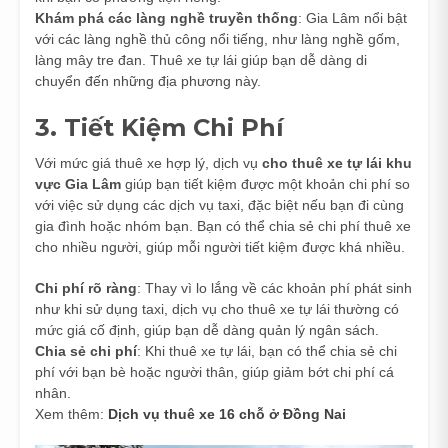
Khám phá các làng nghề truyền thống
: Gia Lâm nổi bật
với các làng nghề thủ công nổi tiếng, như làng nghề gốm,
làng mây tre đan. Thuê xe tự lái giúp bạn dễ dàng di
chuyển đến những địa phương này.
3. Tiết Kiệm Chi Phí
Với mức giá thuê xe hợp lý, dịch vụ
cho thuê xe tự lái khu
vực Gia Lâm
giúp bạn tiết kiệm được một khoản chi phí so
với việc sử dụng các dịch vụ taxi, đặc biệt nếu bạn đi cùng
gia đình hoặc nhóm bạn. Bạn có thể chia sẻ chi phí thuê xe
cho nhiều người, giúp mỗi người tiết kiệm được khá nhiều.
Chi phí rõ ràng
: Thay vì lo lắng về các khoản phí phát sinh
như khi sử dụng taxi, dịch vụ cho thuê xe tự lái thường có
mức giá cố định, giúp bạn dễ dàng quản lý ngân sách.
Chia sẻ chi phí
: Khi thuê xe tự lái, bạn có thể chia sẻ chi
phí với bạn bè hoặc người thân, giúp giảm bớt chi phí cá
nhân.
Xem thêm:
Dịch vụ thuê xe 16 chỗ ở Đồng Nai