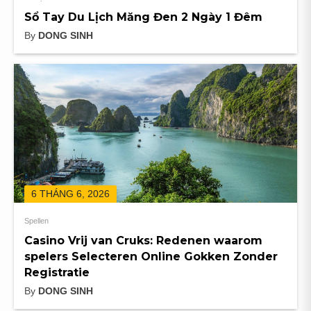
Sổ Tay Du Lịch Măng Đen 2 Ngày 1 Đêm
By
DONG SINH
6 THÁNG 6, 2026
Spellen
Casino Vrij van Cruks: Redenen waarom
spelers Selecteren Online Gokken Zonder
Registratie
By
DONG SINH