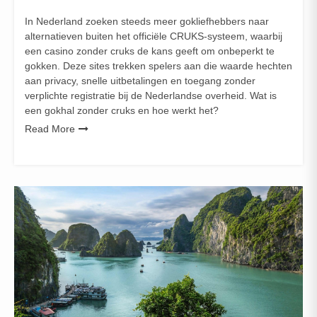
In Nederland zoeken steeds meer gokliefhebbers naar
alternatieven buiten het officiële CRUKS-systeem, waarbij
een casino zonder cruks de kans geeft om onbeperkt te
gokken. Deze sites trekken spelers aan die waarde hechten
aan privacy, snelle uitbetalingen en toegang zonder
verplichte registratie bij de Nederlandse overheid. Wat is
een gokhal zonder cruks en hoe werkt het?
Read More