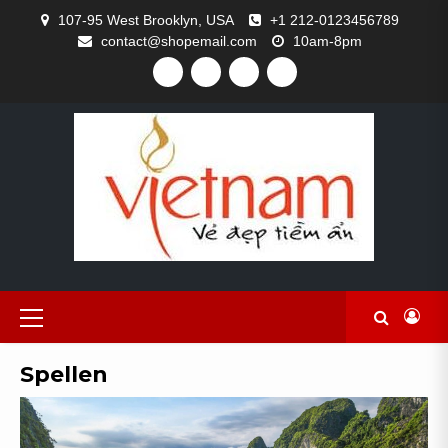
Skip
107-95 West Brooklyn, USA
+1 212-0123456789
to
contact@shopemail.com
10am-8pm
content
FACEBOOK
TWITTER
GITHUB
INSTAGRAM
Primary
Menu
Spellen