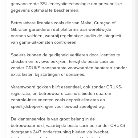
geavanceerde SSL-encryptietechnologie om persoonlijke
gegevens optimaal te beschermen.
Betrouwbare licenties zoals die van Malta, Curaçao of
Gibraltar garanderen dat platforms aan wereldwijde
normen voldoen, waarbij regelmatige audits de integriteit
van game-uitkomsten controleren.
Spelers kunnen de geldigheid verifiëren door licenties te
checken en reviews bekijken, terwijl de beste casinos
zonder CRUKS transparante voorwaarden hanteren zonder
extra lasten bij stortingen of opnames.
Verantwoord gokken blijft essentieel, ook zonder CRUKS-
registratie, en betrouwbare casino’s bieden daarom
controle-instrumenten zoals depositielimieten en
speeltijdsbeperkingen voor bewust speelgedrag.
De klantenservice is van groot belang in de
betrouwbaarheid, waarbij de beste casinos zonder CRUKS
doorgaans 24/7 ondersteuning bieden via livechat,