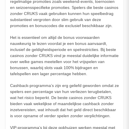
regelmatige promoties zoals weekend-events, toernooien
en seizoensspecifieke promoties. Spelers die beste casinos
zonder CRUKS vaak gebruiken kunnen hun speelbedrag
substantieel vergroten door slim gebruik van deze
promoties en bonuscodes die exclusief beschikbaar zijn.
Het is essentieel om altijd de bonus voorwaarden
nauwkeurig te lezen voordat je een bonus aanvaardt,
inclusief de geldigheidsperiode en spelrestricties. Bij beste
casinos zonder CRUKS vind je meestal duidelijke informatie
over welke games meetellen voor het vrijspelen van
bonussen, waarbij slots vaak 100% bijdragen en
tafelspellen een lager percentage hebben.
Cashback-programma’s zijn erg geliefd geworden omdat ze
spelers een percentage van hun verliezen terugbetalen,
wat het risico beperkt. De beste casinos zonder CRUKS
bieden vaak wekelijkse of maandelijkse cashback zonder
inzetvereisten, wat inhoudt dat het geld direct beschikbaar
is voor opname of verder spelen zonder verplichtingen.
VIP-programma’s bij deze gokhuizen werken meestal met