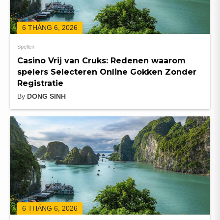
6 THÁNG 6, 2026
Spellen
Casino Vrij van Cruks: Redenen waarom
spelers Selecteren Online Gokken Zonder
Registratie
By
DONG SINH
6 THÁNG 6, 2026