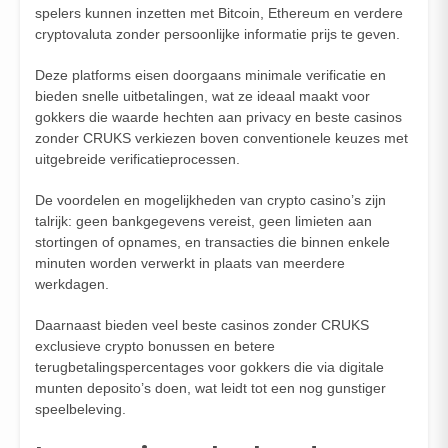
spelers kunnen inzetten met Bitcoin, Ethereum en verdere
cryptovaluta zonder persoonlijke informatie prijs te geven.
Deze platforms eisen doorgaans minimale verificatie en
bieden snelle uitbetalingen, wat ze ideaal maakt voor
gokkers die waarde hechten aan privacy en beste casinos
zonder CRUKS verkiezen boven conventionele keuzes met
uitgebreide verificatieprocessen.
De voordelen en mogelijkheden van crypto casino’s zijn
talrijk: geen bankgegevens vereist, geen limieten aan
stortingen of opnames, en transacties die binnen enkele
minuten worden verwerkt in plaats van meerdere
werkdagen.
Daarnaast bieden veel beste casinos zonder CRUKS
exclusieve crypto bonussen en betere
terugbetalingspercentages voor gokkers die via digitale
munten deposito’s doen, wat leidt tot een nog gunstiger
speelbeleving.