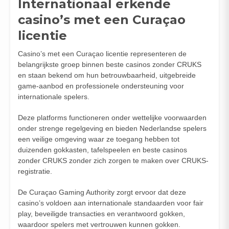
Internationaal erkende
casino’s met een Curaçao
licentie
Casino’s met een Curaçao licentie representeren de
belangrijkste groep binnen beste casinos zonder CRUKS
en staan bekend om hun betrouwbaarheid, uitgebreide
game-aanbod en professionele ondersteuning voor
internationale spelers.
Deze platforms functioneren onder wettelijke voorwaarden
onder strenge regelgeving en bieden Nederlandse spelers
een veilige omgeving waar ze toegang hebben tot
duizenden gokkasten, tafelspeelen en beste casinos
zonder CRUKS zonder zich zorgen te maken over CRUKS-
registratie.
De Curaçao Gaming Authority zorgt ervoor dat deze
casino’s voldoen aan internationale standaarden voor fair
play, beveiligde transacties en verantwoord gokken,
waardoor spelers met vertrouwen kunnen gokken.