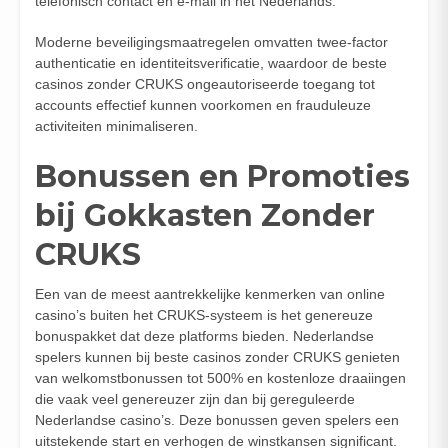
telefonisch contact en e-mail in het Nederlands.
Moderne beveiligingsmaatregelen omvatten twee-factor
authenticatie en identiteitsverificatie, waardoor de beste
casinos zonder CRUKS ongeautoriseerde toegang tot
accounts effectief kunnen voorkomen en frauduleuze
activiteiten minimaliseren.
Bonussen en Promoties
bij Gokkasten Zonder
CRUKS
Een van de meest aantrekkelijke kenmerken van online
casino’s buiten het CRUKS-systeem is het genereuze
bonuspakket dat deze platforms bieden. Nederlandse
spelers kunnen bij beste casinos zonder CRUKS genieten
van welkomstbonussen tot 500% en kostenloze draaiingen
die vaak veel genereuzer zijn dan bij gereguleerde
Nederlandse casino’s. Deze bonussen geven spelers een
uitstekende start en verhogen de winstkansen significant.