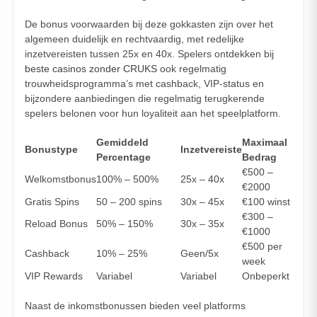
De bonus voorwaarden bij deze gokkasten zijn over het
algemeen duidelijk en rechtvaardig, met redelijke
inzetvereisten tussen 25x en 40x. Spelers ontdekken bij
beste casinos zonder CRUKS
ook regelmatig
trouwheidsprogramma’s met cashback, VIP-status en
bijzondere aanbiedingen die regelmatig terugkerende
spelers belonen voor hun loyaliteit aan het speelplatform.
Gemiddeld
Maximaal
Bonustype
Inzetvereiste
Percentage
Bedrag
€500 –
Welkomstbonus
100% – 500%
25x – 40x
€2000
Gratis Spins
50 – 200 spins
30x – 45x
€100 winst
€300 –
Reload Bonus
50% – 150%
30x – 35x
€1000
€500 per
Cashback
10% – 25%
Geen/5x
week
VIP Rewards
Variabel
Variabel
Onbeperkt
Naast de inkomstbonussen bieden veel platforms