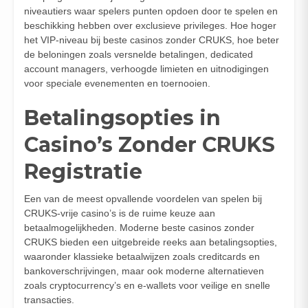
niveautiers waar spelers punten opdoen door te spelen en
beschikking hebben over exclusieve privileges. Hoe hoger
het VIP-niveau bij beste casinos zonder CRUKS, hoe beter
de beloningen zoals versnelde betalingen, dedicated
account managers, verhoogde limieten en uitnodigingen
voor speciale evenementen en toernooien.
Betalingsopties in
Casino’s Zonder CRUKS
Registratie
Een van de meest opvallende voordelen van spelen bij
CRUKS-vrije casino’s is de ruime keuze aan
betaalmogelijkheden. Moderne beste casinos zonder
CRUKS bieden een uitgebreide reeks aan betalingsopties,
waaronder klassieke betaalwijzen zoals creditcards en
bankoverschrijvingen, maar ook moderne alternatieven
zoals cryptocurrency’s en e-wallets voor veilige en snelle
transacties.