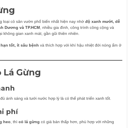
Gừng
 loại cỏ sân vườn phổ biến nhất hiện nay nhờ
độ xanh mướt, dễ
nh Dương và TP.HCM
, nhiều gia đình, công trình công cộng và
i không gian xanh mát, gần gũi thiên nhiên.
 hạn tốt, ít sâu bệnh
và thích hợp với khí hậu nhiệt đới nóng ẩm ở
ỏ Lá Gừng
nhanh
ủ ánh sáng và tưới nước hợp lý là có thể phát triển xanh tốt.
hi phí
ng heo
, thì
cỏ lá gừng
có giá bán thấp hơn, phù hợp với những