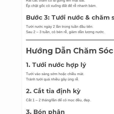
Rải các thảm cỏ lá gừng lên mặt đất.
Ép chặt gốc cỏ xuống đất để rễ nhanh bám.
Bước 3: Tưới nước & chăm 
Tưới nước ngày 2 lần trong tuần đầu tiên.
Sau 2 – 3 tuần, cỏ bén rễ, giảm dần lượng nước.
Hướng Dẫn Chăm Sóc 
1. Tưới nước hợp lý
Tưới vào sáng sớm hoặc chiều mát.
Tránh tưới quá nhiều gây úng rễ.
2. Cắt tỉa định kỳ
Cắt 1 – 2 tháng/lần để cỏ mọc đều, đẹp.
3. Bón phân