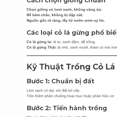
Cách chọn giống chuẩn
Chọn giống cỏ tươi xanh, không vàng úa.
Rễ bám chắc, không bị dập nát.
Nguồn gốc rõ ràng, lấy từ vườn ươm uy tín.
Các loại cỏ lá gừng phổ bi
Cỏ lá gừng ta:
lá to, xanh đậm, dễ trồng.
Cỏ lá gừng Thái:
lá nhỏ, xanh mướt, thảm cỏ mịn hơn
Kỹ Thuật
Trồng Cỏ Lá
Bước 1: Chuẩn bị đất
Làm sạch cỏ dại, xới đất tơi xốp.
Trộn thêm phân chuồng hoai mục hoặc phân hữu cơ.
Bước 2: Tiến hành trồng