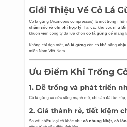
Giới Thiệu Về Cỏ Lá 
Cỏ lá gừng (Axonopus compressus) là một trong những
chăm sóc và chi phí hợp lý
. Tại các khu vực như
Bì
khuôn viên công ty đã lựa chọn
cỏ lá gừng
để mang lạ
Không chỉ đẹp mắt,
cỏ lá gừng
còn có khả năng
chịu
miền Nam Việt Nam.
Ưu Điểm Khi Trồng C
1. Dễ trồng và phát triển 
Cỏ lá gừng có sức sống mạnh mẽ, chỉ cần đất tơi xốp, đ
2. Giá thành rẻ, tiết kiệm c
So với nhiều loại cỏ khác như
cỏ nhung Nhật
, cỏ lô
công trình cần diện tích lớn.