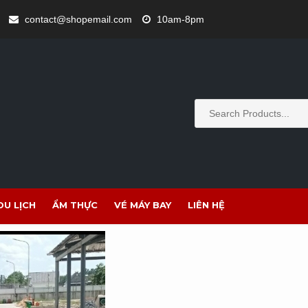
contact@shopemail.com
10am-8pm
DU LỊCH
ẨM THỰC
VÉ MÁY BAY
LIÊN HỆ