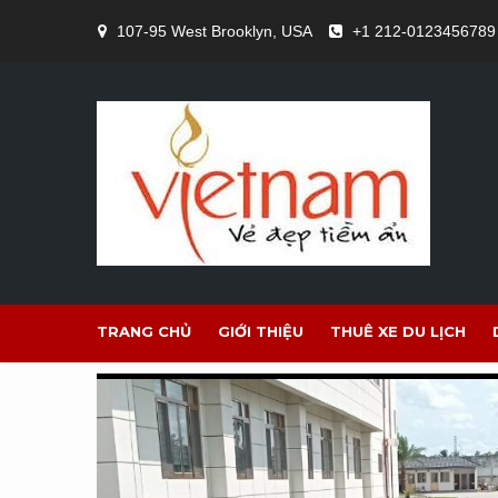
Skip
107-95 West Brooklyn, USA
+1 212-0123456789
to
content
TRANG CHỦ
GIỚI THIỆU
THUÊ XE DU LỊCH