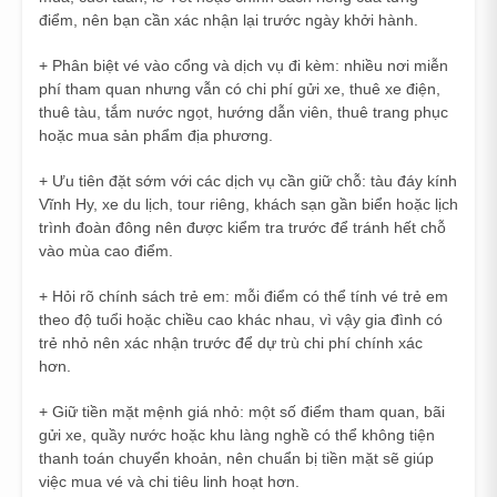
điểm, nên bạn cần xác nhận lại trước ngày khởi hành.
+ Phân biệt vé vào cổng và dịch vụ đi kèm: nhiều nơi miễn
phí tham quan nhưng vẫn có chi phí gửi xe, thuê xe điện,
thuê tàu, tắm nước ngọt, hướng dẫn viên, thuê trang phục
hoặc mua sản phẩm địa phương.
+ Ưu tiên đặt sớm với các dịch vụ cần giữ chỗ: tàu đáy kính
Vĩnh Hy, xe du lịch, tour riêng, khách sạn gần biển hoặc lịch
trình đoàn đông nên được kiểm tra trước để tránh hết chỗ
vào mùa cao điểm.
+ Hỏi rõ chính sách trẻ em: mỗi điểm có thể tính vé trẻ em
theo độ tuổi hoặc chiều cao khác nhau, vì vậy gia đình có
trẻ nhỏ nên xác nhận trước để dự trù chi phí chính xác
hơn.
+ Giữ tiền mặt mệnh giá nhỏ: một số điểm tham quan, bãi
gửi xe, quầy nước hoặc khu làng nghề có thể không tiện
thanh toán chuyển khoản, nên chuẩn bị tiền mặt sẽ giúp
việc mua vé và chi tiêu linh hoạt hơn.