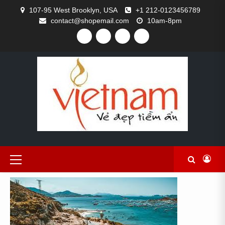
Skip
107-95 West Brooklyn, USA
+1 212-0123456789
to
contact@shopemail.com
10am-8pm
content
FACEBOOK
TWITTER
GITHUB
INSTAGRAM
Primary
Menu