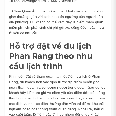
15.000 VNĐ/người lớn, 7.000 VNĐ/trẻ em.
+ Chùa Quan Âm: nơi có kiến trúc Phật giáo gần gũi, không
gian thoáng, gắn với sinh hoạt tín ngưỡng của người dân
địa phương. Du khách có thể xem đây là điểm tham quan
miễn phí, chỉ phát sinh chi phí gửi xe, công đức hoặc mua
lễ nếu có nhu cầu.
Hỗ trợ đặt vé du lịch
Phan Rang theo nhu
cầu lịch trình
Khi muốn đặt vé tham quan tại một điểm du lịch ở Phan
Rang, du khách nên xác định trước địa điểm muốn ghé,
ngày tham quan và số lượng người trong đoàn. Sau đó, du
khách hãy kiểm tra giá vé niêm yết của điểm đến đó, đồng
thời hỏi rõ vé chỉ bao gồm lượt vào cổng hay đã kèm thêm
các dịch vụ như xe điện, hướng dẫn viên tại điểm, khu trải
nghiệm hoặc hoạt động tham quan riêng. Ngoài ra, nếu đi
vào cuối tuần, lễ Tết hoặc đi theo nhóm đông, du khách