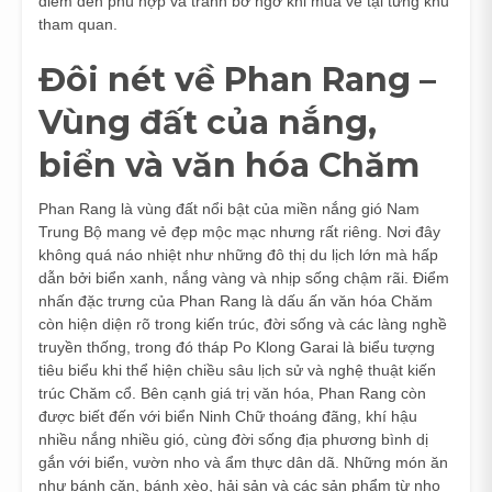
điểm đến phù hợp và tránh bỡ ngỡ khi mua vé tại từng khu
tham quan.
Đôi nét về Phan Rang –
Vùng đất của nắng,
biển và văn hóa Chăm
Phan Rang là vùng đất nổi bật của miền nắng gió Nam
Trung Bộ mang vẻ đẹp mộc mạc nhưng rất riêng. Nơi đây
không quá náo nhiệt như những đô thị du lịch lớn mà hấp
dẫn bởi biển xanh, nắng vàng và nhịp sống chậm rãi. Điểm
nhấn đặc trưng của Phan Rang là dấu ấn văn hóa Chăm
còn hiện diện rõ trong kiến trúc, đời sống và các làng nghề
truyền thống, trong đó tháp Po Klong Garai là biểu tượng
tiêu biểu khi thể hiện chiều sâu lịch sử và nghệ thuật kiến
trúc Chăm cổ. Bên cạnh giá trị văn hóa, Phan Rang còn
được biết đến với biển Ninh Chữ thoáng đãng, khí hậu
nhiều nắng nhiều gió, cùng đời sống địa phương bình dị
gắn với biển, vườn nho và ẩm thực dân dã. Những món ăn
như bánh căn, bánh xèo, hải sản và các sản phẩm từ nho