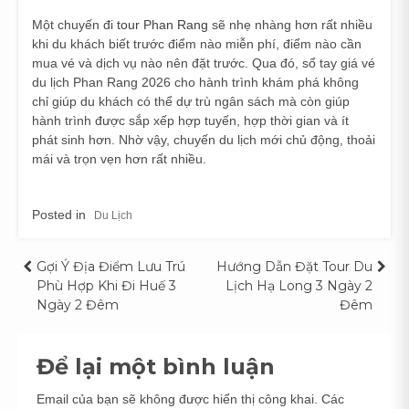
Một chuyến đi
tour Phan Rang
sẽ nhẹ nhàng hơn rất nhiều
khi du khách biết trước điểm nào miễn phí, điểm nào cần
mua vé và dịch vụ nào nên đặt trước. Qua đó, sổ tay giá vé
du lịch Phan Rang 2026 cho hành trình khám phá không
chỉ giúp du khách có thể dự trù ngân sách mà còn giúp
hành trình được sắp xếp hợp tuyến, hợp thời gian và ít
phát sinh hơn. Nhờ vậy, chuyến du lịch mới chủ động, thoải
mái và trọn vẹn hơn rất nhiều.
Posted in
Du Lịch
Điều
Gợi Ý Địa Điểm Lưu Trú
Hướng Dẫn Đặt Tour Du
Phù Hợp Khi Đi Huế 3
Lịch Hạ Long 3 Ngày 2
hướng
Ngày 2 Đêm
Đêm
bài
Để lại một bình luận
viết
Email của bạn sẽ không được hiển thị công khai.
Các