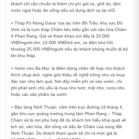
khách chỉ cần chuẩn bị thêm chi phí gửi xe, ghế dù, tắm
nước ngọt hoặc ăn uống nếu sử dụng dịch vụ tại chỗ.
+ Tháp Po Klong Garai: tọa lạc trên đồi Trầu, khu vực Đô
Vinh và là cụm tháp Chăm tiêu biểu gắn với văn hóa Chăm
ở Phan Rang. Giá vé tham khảo nơi đây là 20.000
VNĐ/người lớn, 10.000 VNĐ/trẻ em, xe điện khứ hồi
khoảng 25.000 VNĐ/người nếu du khách không muốn đi bộ
lên khu tháp.
+ Vườn nho Ba Mọi: là điểm dừng chân rất hợp cho khách
thích chụp ảnh, nghe giới thiệu về nghề trồng nho và mua
đặc sản nho làm quà. Nơi đây miễn phí vé vào vườn, chi
phí phát sinh chủ yếu là mua nho tươi, mật nho, rượu nho
hoặc các sản phẩm tại vườn.
+ Bảo tàng Ninh Thuận: nằm trên trục đường 16 tháng 4,
gần khu vực quảng trường trung tâm Phan Rang – Tháp
Chàm và là nơi phù hợp để du khách tìm hiểu khái quát về
lịch sử, văn hóa, đời sống và dấu ấn Chăm của vùng đất
Ninh Thuận. Du khách tham quan sẽ chi ra mức giá là