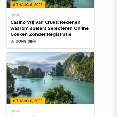
6 THÁNG 6, 2026
Spellen
Casino Vrij van Cruks: Redenen
waarom spelers Selecteren Online
Gokken Zonder Registratie
By
DONG SINH
6 THÁNG 6, 2026
Spellen