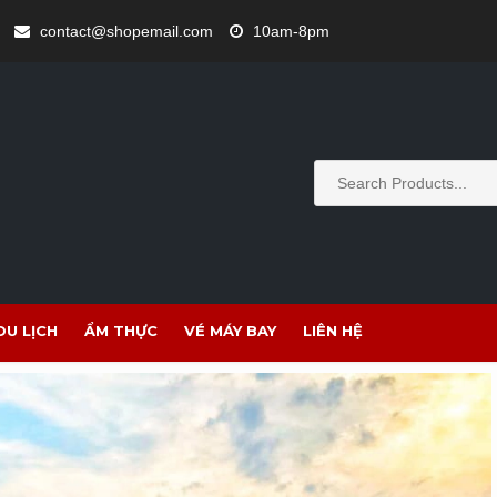
contact@shopemail.com
10am-8pm
DU LỊCH
ẨM THỰC
VÉ MÁY BAY
LIÊN HỆ