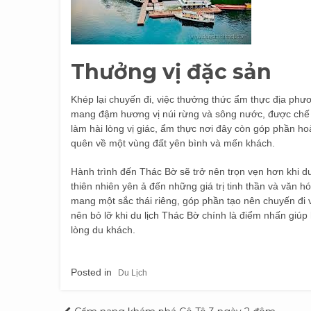
Thưởng vị đặc sản
Khép lại chuyến đi, việc thưởng thức ẩm thực địa phươ
mang đậm hương vị núi rừng và sông nước, được chế b
làm hài lòng vị giác, ẩm thực nơi đây còn góp phần ho
quên về một vùng đất yên bình và mến khách.
Hành trình đến Thác Bờ sẽ trở nên trọn vẹn hơn khi 
thiên nhiên yên ả đến những giá trị tinh thần và văn 
mang một sắc thái riêng, góp phần tạo nên chuyến đi 
nên bỏ lỡ khi
du lịch Thác Bờ
chính là điểm nhấn giúp 
lòng du khách.
Posted in
Du Lịch