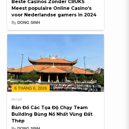
Beste Casinos Zonder CRUKS
Meest populaire Online Casino’s
voor Nederlandse gamers in 2024
By
DONG SINH
6 THÁNG 6, 2026
Du Lịch
Bản Đồ Các Tọa Độ Chạy Team
Building Bùng Nổ Nhất Vùng Đất
Thép
By
DONG SINH