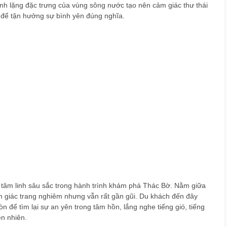
ĩnh lặng đặc trưng của vùng sông nước tạo nên cảm giác thư thái
g để tận hưởng sự bình yên đúng nghĩa.
tâm linh sâu sắc trong hành trình khám phá Thác Bờ. Nằm giữa
 giác trang nghiêm nhưng vẫn rất gần gũi. Du khách đến đây
để tìm lại sự an yên trong tâm hồn, lắng nghe tiếng gió, tiếng
n nhiên.