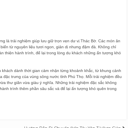
ng là trải nghiệm giúp lưu giữ trọn vẹn dư vị Thác Bờ. Các món ăn
iến từ nguyên liệu tươi ngon, giản dị nhưng đậm đà. Không chỉ
àn thiện hành trình, để lại trong lòng du khách những ấn tượng khó
du khách dành thời gian cảm nhận từng khoảnh khắc, từ khung cảnh
hóa đặc trưng của vùng sông nước tỉnh Phú Thọ. Mỗi trải nghiệm đều
vừa thư giãn vừa giàu ý nghĩa. Những trải nghiệm đặc sắc không
hành trình thêm phần sâu sắc và để lại ấn tượng khó quên trong