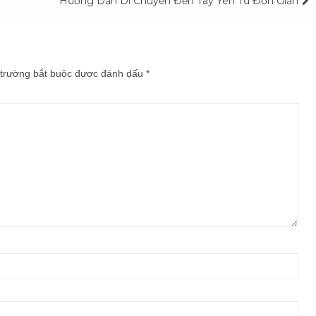
Hướng Dẫn Di Chuyển Đến Tây Yên Tử Đơn Giản
trường bắt buộc được đánh dấu
*