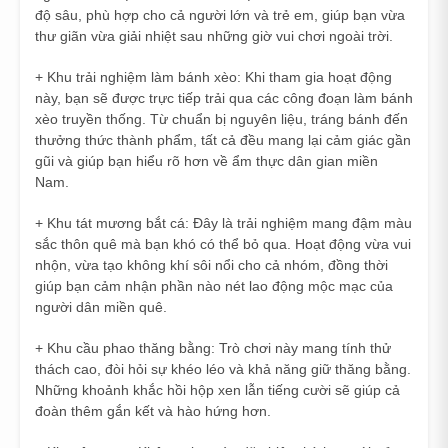
độ sâu, phù hợp cho cả người lớn và trẻ em, giúp bạn vừa
thư giãn vừa giải nhiệt sau những giờ vui chơi ngoài trời.
+ Khu trải nghiệm làm bánh xèo: Khi tham gia hoạt động
này, bạn sẽ được trực tiếp trải qua các công đoạn làm bánh
xèo truyền thống. Từ chuẩn bị nguyên liệu, tráng bánh đến
thưởng thức thành phẩm, tất cả đều mang lại cảm giác gần
gũi và giúp bạn hiểu rõ hơn về ẩm thực dân gian miền
Nam.
+ Khu tát mương bắt cá: Đây là trải nghiệm mang đậm màu
sắc thôn quê mà bạn khó có thể bỏ qua. Hoạt động vừa vui
nhộn, vừa tạo không khí sôi nổi cho cả nhóm, đồng thời
giúp bạn cảm nhận phần nào nét lao động mộc mạc của
người dân miền quê.
+ Khu cầu phao thăng bằng: Trò chơi này mang tính thử
thách cao, đòi hỏi sự khéo léo và khả năng giữ thăng bằng.
Những khoảnh khắc hồi hộp xen lẫn tiếng cười sẽ giúp cả
đoàn thêm gắn kết và hào hứng hơn.