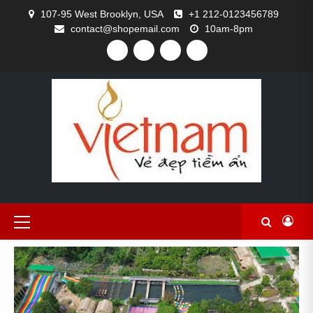
Skip
107-95 West Brooklyn, USA
+1 212-0123456789
to
contact@shopemail.com
10am-8pm
content
FACEBOOK
TWITTER
GITHUB
INSTAGRAM
Primary
Menu