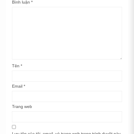
Bình luận
*
Tên
*
Email
*
Trang web
Lưu tên của tôi, email, và trang web trong trình duyệt này