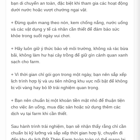
bạn di chuyển an toàn, đặc biệt khi tham gia các hoạt động
dưới nước hoặc vượt chướng ngại vật.
+ Đừng quên mang theo nón, kem chống nắng, nước uống
và các vật dụng y tế cá nhân cần thiết để đảm bảo sức
khỏe trong suốt ngày vui chơi.
+ Hãy luôn giữ ý thức bảo vệ môi trường, không xả rác bừa
bãi, không làm hư hại cây trồng để giữ gìn cảnh quan xanh
sạch cho farm.
+ Vì thời gian chỉ gói gọn trong một ngày, bạn nên sắp xếp
lịch trình hợp lý và ưu tiên những khu vực nổi bật để không
bị vội vàng hay bỏ lỡ trải nghiệm quan trọng.
+ Bạn nên chuẩn bị một khoản tiền mặt nhỏ để thuận tiện
cho việc ăn uống, mua đặc sản hoặc sử dụng thêm các
dịch vụ tại farm khi cần thiết.
Sau hành trình trải nghiệm, bạn sẽ nhận thấy rằng chỉ cần
chuẩn bị kỹ lưỡng và sắp xếp thời gian hợp lý, chuyến đi
đến
khu du lịch Đất Thép Farm
hoàn toàn có thể mang lại