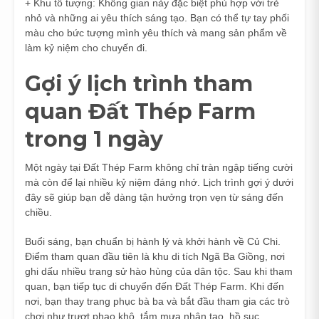
+ Khu tô tượng: Không gian này đặc biệt phù hợp với trẻ
nhỏ và những ai yêu thích sáng tạo. Bạn có thể tự tay phối
màu cho bức tượng mình yêu thích và mang sản phẩm về
làm kỷ niệm cho chuyến đi.
Gợi ý lịch trình tham
quan Đất Thép Farm
trong 1 ngày
Một ngày tại Đất Thép Farm không chỉ tràn ngập tiếng cười
mà còn để lại nhiều kỷ niệm đáng nhớ. Lịch trình gợi ý dưới
đây sẽ giúp bạn dễ dàng tận hưởng trọn vẹn từ sáng đến
chiều.
Buổi sáng, bạn chuẩn bị hành lý và khởi hành về Củ Chi.
Điểm tham quan đầu tiên là khu di tích Ngã Ba Giồng, nơi
ghi dấu nhiều trang sử hào hùng của dân tộc. Sau khi tham
quan, bạn tiếp tục di chuyển đến Đất Thép Farm. Khi đến
nơi, bạn thay trang phục bà ba và bắt đầu tham gia các trò
chơi như trượt phao khô, tắm mưa nhân tạo, hồ sục