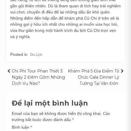
gần gũi thiên nhiên. Dù là tham quan di tích hay trải nghiệm
vui chơi, chuyến đi đều để lại những dấu ấn khó quên.
Những điểm đến hấp dẫn để khám phá Củ Chi ở trên sẽ là
những gợi ý hữu ích nhất cho những ai muốn vừa học hỏi,
vừa thư giãn trong một hành trình
du lịch Củ Chi
trọn vẹn
và ý nghĩa.
Posted in
Du Lịch
Điều
Chi Phí Tour Phan Thiết 3
Khám Phá 5 Địa Điểm Tổ
Ngày 2 Đêm Gồm Những
Chức Gala Dinner Lý
hướng
Dịch Vụ Nào?
Tưởng Tại Vân Đồn
bài
Để lại một bình luận
viết
Email của bạn sẽ không được hiển thị công khai.
Các
trường bắt buộc được đánh dấu
*
Bình luận
*