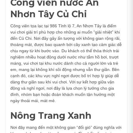
Công viên nước An
Nhơn Tây Củ Chi
Công viên tọa lạc tại 986 Tỉnh lộ 7, An Nhơn Tây là điểm
vui chơi giải trí phù hợp cho những ai muốn “giải nhiệt” khi
đến Củ Chi. Nơi đây gây ấn tượng với không gian rộng rãi,
thoáng mát, được bao quanh bởi cây xanh tạo cảm giác dễ
chịu ngay từ khi bước vào. Du khách có thể thỏa thích trải
nghiệm nhiều hoạt động dưới nước như tắm hồ bơi, trượt
máng, vui chơi tại khu nước dành cho cả người lớn và trẻ
em, mang lại không khí sôi động nhưng vẫn thư giãn. Bên
cạnh đó, các khu vực nghỉ ngơi được bố trí hợp lý giúp dễ
dàng thư giãn sau khi vui chơi. Với sự kết hợp giữa vận
động và nghỉ ngơi, nơi đây là lựa chọn lý tưởng cho gia
đình, nhóm bạn hoặc đoàn khách muốn tận hưởng một
ngày thoải mái, mát mẻ.
Nông Trang Xanh
Nơi đây mang đến một không gian “đổi gió” đúng nghĩa với