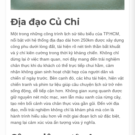
Địa đạo Củ Chi
Một trong những công trình lịch sử tiêu biểu của TP.HCM,
nổi bật với hệ thống địa đạo dài hơn 250km được xây dựng
công phu dưới lòng đất, tái hiện rõ nét tinh thần bất khuất
và ý chí kiên cường trong thời kỳ kháng chiến. Không chỉ
dừng lại ở việc tham quan, nơi đây mang đến trải nghiệm
chân thực khi du khách có thể trực tiếp chui hầm, cảm
nhận không gian sinh hoạt chật hẹp của người dân và
chiến sĩ ngày trước. Bên cạnh đó, các khu tái hiện, hiện vật
chiến tranh và phim tư liệu giúp câu chuyện lịch sử trở nên
sống động, dễ tiếp cận hơn. Không gian xung quanh được
giữ nguyên nét mộc mạc, xen lẫn màu xanh của rừng cây,
tạo nên bối cảnh vừa chân thực vừa gần gũi. Đến với địa
đạo, mỗi trải nghiệm không chỉ là khám phá mà còn là
hành trình hiểu sâu hơn về một giai đoạn lịch sử đặc biệt,
mang lại cảm xúc vừa ấn tượng vừa ý nghĩa.