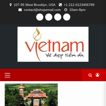
Skip
107-95 West Brooklyn, USA
+1 212-0123456789
to
contact@shopemail.com
10am-8pm
content
FACEBOOK
TWITTER
GITHUB
INSTAGRAM
Primary
Menu