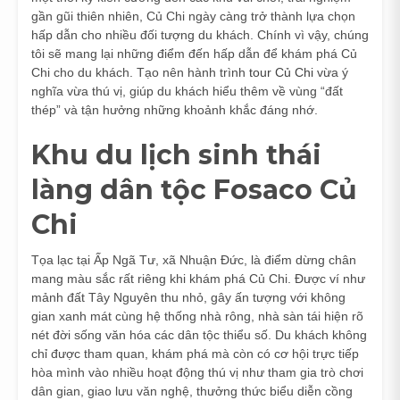
gần gũi thiên nhiên, Củ Chi ngày càng trở thành lựa chọn
hấp dẫn cho nhiều đối tượng du khách. Chính vì vậy, chúng
tôi sẽ mang lại những điểm đến hấp dẫn để khám phá Củ
Chi cho du khách. Tạo nên hành trình
tour Củ Chi
vừa ý
nghĩa vừa thú vị, giúp du khách hiểu thêm về vùng “đất
thép” và tận hưởng những khoảnh khắc đáng nhớ.
Khu du lịch sinh thái
làng dân tộc Fosaco Củ
Chi
Tọa lạc tại Ấp Ngã Tư, xã Nhuận Đức, là điểm dừng chân
mang màu sắc rất riêng khi khám phá Củ Chi. Được ví như
mảnh đất Tây Nguyên thu nhỏ, gây ấn tượng với không
gian xanh mát cùng hệ thống nhà rông, nhà sàn tái hiện rõ
nét đời sống văn hóa các dân tộc thiểu số. Du khách không
chỉ được tham quan, khám phá mà còn có cơ hội trực tiếp
hòa mình vào nhiều hoạt động thú vị như tham gia trò chơi
dân gian, giao lưu văn nghệ, thưởng thức biểu diễn cồng