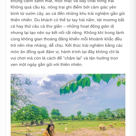
khung cảnh xanh mát, mộc mạc và đầy chất nông trại.
Không quá cầu kỳ, nông trại ghi điểm bởi cảm giác yên
bình từ vườn cây, ao cá đến những khu trải nghiệm gần gũi
thiên nhiên. Du khách có thể tự tay hái nấm, tát mương bắt
cá hay thử câu cá thư giãn – những hoạt động giản dị
nhưng lại tạo nên sự kết nối rất riêng. Không khí trong lành
cùng không gian thoáng đãng khiến mỗi khoảnh khắc đều
trở nên nhẹ nhàng, dễ chịu. Kết thúc trải nghiệm bằng các
món ăn đồng quê đậm vị, hành trình tại đây không chỉ là
vui chơi mà còn là cách để “chậm lại” và tận hưởng trọn
vẹn một ngày gần gũi với thiên nhiên.