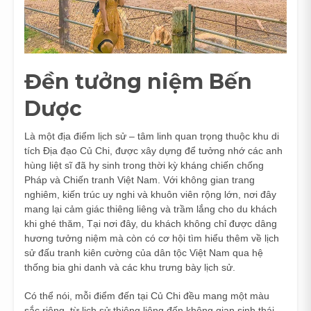
Đền tưởng niệm Bến
Dược
Là một địa điểm lịch sử – tâm linh quan trọng thuộc khu di
tích Địa đạo Củ Chi, được xây dựng để tưởng nhớ các anh
hùng liệt sĩ đã hy sinh trong thời kỳ kháng chiến chống
Pháp và Chiến tranh Việt Nam. Với không gian trang
nghiêm, kiến trúc uy nghi và khuôn viên rộng lớn, nơi đây
mang lại cảm giác thiêng liêng và trầm lắng cho du khách
khi ghé thăm, Tại nơi đây, du khách không chỉ được dâng
hương tưởng niệm mà còn có cơ hội tìm hiểu thêm về lịch
sử đấu tranh kiên cường của dân tộc Việt Nam qua hệ
thống bia ghi danh và các khu trưng bày lịch sử.
Có thể nói, mỗi điểm đến tại Củ Chi đều mang một màu
sắc riêng, từ lịch sử thiêng liêng đến không gian sinh thái