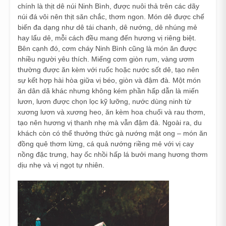
chính là thịt dê núi Ninh Bình, được nuôi thả trên các dãy
núi đá vôi nên thịt săn chắc, thơm ngon. Món dê được chế
biến đa dạng như dê tái chanh, dê nướng, dê nhúng mẻ
hay lẩu dê, mỗi cách đều mang đến hương vị riêng biệt.
Bên cạnh đó, cơm cháy Ninh Bình cũng là món ăn được
nhiều người yêu thích. Miếng cơm giòn rụm, vàng ươm
thường được ăn kèm với ruốc hoặc nước sốt dê, tạo nên
sự kết hợp hài hòa giữa vị béo, giòn và đậm đà. Một món
ăn dân dã khác nhưng không kém phần hấp dẫn là miến
lươn, lươn được chọn lọc kỹ lưỡng, nước dùng ninh từ
xương lươn và xương heo, ăn kèm hoa chuối và rau thơm,
tạo nên hương vị thanh nhẹ mà vẫn đậm đà. Ngoài ra, du
khách còn có thể thưởng thức gà nướng mật ong – món ăn
đồng quê thơm lừng, cá quả nướng riềng mẻ với vị cay
nồng đặc trưng, hay ốc nhồi hấp lá bưởi mang hương thơm
dịu nhẹ và vị ngọt tự nhiên.