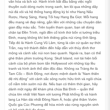
văn hóa và lịch sử. Hành trình bắt đầu bằng việc ngồi
thuyền xuôi dòng nước trong xanh, len lỏi qua những dãy
núi đá vôi và hệ thống hang động kỳ bí như Hang Nấu
Rượu, Hang Sáng, Hang Tối hay Hang Ba Giọt. Mỗi hang
đều mang vẻ đẹp riêng, gắn liền với những câu chuyện dân
gian đầy màu sắc. Trên tuyến tham quan, bạn sẽ dừng
chân tại Đền Trình, ngôi đền cổ kính thờ bốn vị tướng triều
Đinh, mang không khí linh thiêng giữa núi rừng tĩnh lặng.
Tiếp đó là Hành Cung Vũ Lâm, từng là căn cứ quân sự thời
Trần, nay trở thành điểm đến hấp dẫn với thủy đình thơ
mộng và cảnh sắc núi non bao quanh. Ngoài ra, bạn có thể
ghé thăm phim trường Kong: Skull Island, nơi tái hiện bối
cảnh của bộ phim bom tấn Hollywood với những túp lều
tranh và hình ảnh thổ dân độc đáo. Không xa Tràng An là
Tam Cốc – Bích Động, nơi được mệnh danh là “Nam thiên
đệ nhị động” với cảnh sắc sông nước hữu tình và ngôi chùa
cổ nằm trên sườn núi đá. Nếu bạn có thêm thời gian, hãy
dành một ngày để khám phá chùa Bái Đính – quần thể
chùa lớn nhất Việt Nam với tượng Phật khổng lồ và hành
lang La Hán dài nhất Đông Nam Á, hoặc ghé thăm Vườn
Quốc gia Cúc Phương để hòa mình vào rừng nguyên sinh
và hệ sinh thái đa dạng.