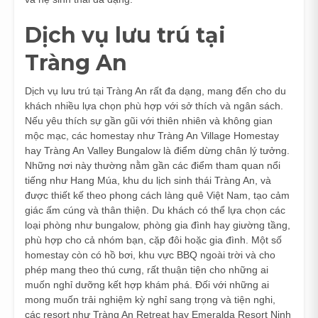
Dịch vụ lưu trú tại
Tràng An
Dịch vụ lưu trú tại Tràng An rất đa dạng, mang đến cho du
khách nhiều lựa chọn phù hợp với sở thích và ngân sách.
Nếu yêu thích sự gần gũi với thiên nhiên và không gian
mộc mạc, các homestay như Tràng An Village Homestay
hay Tràng An Valley Bungalow là điểm dừng chân lý tưởng.
Những nơi này thường nằm gần các điểm tham quan nổi
tiếng như Hang Múa, khu du lịch sinh thái Tràng An, và
được thiết kế theo phong cách làng quê Việt Nam, tạo cảm
giác ấm cúng và thân thiện. Du khách có thể lựa chọn các
loại phòng như bungalow, phòng gia đình hay giường tầng,
phù hợp cho cả nhóm bạn, cặp đôi hoặc gia đình. Một số
homestay còn có hồ bơi, khu vực BBQ ngoài trời và cho
phép mang theo thú cưng, rất thuận tiện cho những ai
muốn nghỉ dưỡng kết hợp khám phá. Đối với những ai
mong muốn trải nghiệm kỳ nghỉ sang trọng và tiện nghi,
các resort như Tràng An Retreat hay Emeralda Resort Ninh