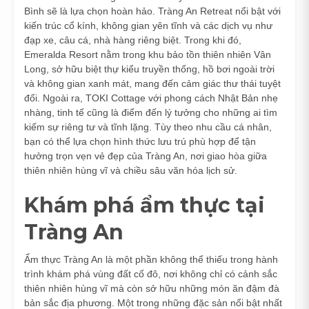
Bình sẽ là lựa chọn hoàn hảo. Tràng An Retreat nổi bật với
kiến trúc cổ kính, không gian yên tĩnh và các dịch vụ như
đạp xe, câu cá, nhà hàng riêng biệt. Trong khi đó,
Emeralda Resort nằm trong khu bảo tồn thiên nhiên Vân
Long, sở hữu biệt thự kiểu truyền thống, hồ bơi ngoài trời
và không gian xanh mát, mang đến cảm giác thư thái tuyệt
đối. Ngoài ra, TOKI Cottage với phong cách Nhật Bản nhẹ
nhàng, tinh tế cũng là điểm đến lý tưởng cho những ai tìm
kiếm sự riêng tư và tĩnh lặng. Tùy theo nhu cầu cá nhân,
bạn có thể lựa chọn hình thức lưu trú phù hợp để tận
hưởng trọn vẹn vẻ đẹp của Tràng An, nơi giao hòa giữa
thiên nhiên hùng vĩ và chiều sâu văn hóa lịch sử.
Khám phá ẩm thực tại
Tràng An
Ẩm thực Tràng An là một phần không thể thiếu trong hành
trình khám phá vùng đất cố đô, nơi không chỉ có cảnh sắc
thiên nhiên hùng vĩ mà còn sở hữu những món ăn đậm đà
bản sắc địa phương. Một trong những đặc sản nổi bật nhất