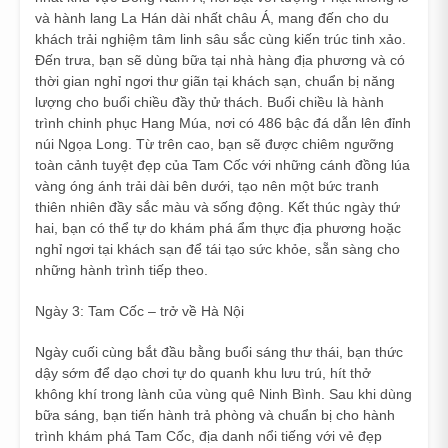
và hành lang La Hán dài nhất châu Á, mang đến cho du
khách trải nghiệm tâm linh sâu sắc cùng kiến trúc tinh xảo.
Đến trưa, bạn sẽ dùng bữa tại nhà hàng địa phương và có
thời gian nghỉ ngơi thư giãn tại khách sạn, chuẩn bị năng
lượng cho buổi chiều đầy thử thách. Buổi chiều là hành
trình chinh phục Hang Múa, nơi có 486 bậc đá dẫn lên đỉnh
núi Ngọa Long. Từ trên cao, bạn sẽ được chiêm ngưỡng
toàn cảnh tuyệt đẹp của Tam Cốc với những cánh đồng lúa
vàng óng ánh trải dài bên dưới, tạo nên một bức tranh
thiên nhiên đầy sắc màu và sống động. Kết thúc ngày thứ
hai, bạn có thể tự do khám phá ẩm thực địa phương hoặc
nghỉ ngơi tại khách sạn để tái tạo sức khỏe, sẵn sàng cho
những hành trình tiếp theo.
Ngày 3: Tam Cốc – trở về Hà Nội
Ngày cuối cùng bắt đầu bằng buổi sáng thư thái, bạn thức
dậy sớm để dạo chơi tự do quanh khu lưu trú, hít thở
không khí trong lành của vùng quê Ninh Bình. Sau khi dùng
bữa sáng, bạn tiến hành trả phòng và chuẩn bị cho hành
trình khám phá Tam Cốc, địa danh nổi tiếng với vẻ đẹp