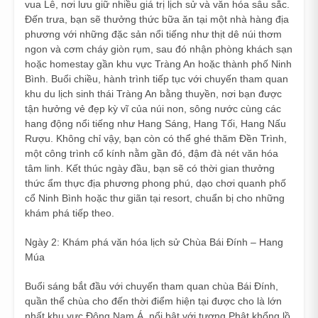
vua Lê, nơi lưu giữ nhiều giá trị lịch sử và văn hóa sâu sắc.
Đến trưa, bạn sẽ thưởng thức bữa ăn tại một nhà hàng địa
phương với những đặc sản nổi tiếng như thịt dê núi thơm
ngon và cơm cháy giòn rụm, sau đó nhận phòng khách sạn
hoặc homestay gần khu vực Tràng An hoặc thành phố Ninh
Bình. Buổi chiều, hành trình tiếp tục với chuyến tham quan
khu du lịch sinh thái Tràng An bằng thuyền, nơi bạn được
tận hưởng vẻ đẹp kỳ vĩ của núi non, sông nước cùng các
hang động nổi tiếng như Hang Sáng, Hang Tối, Hang Nấu
Rượu. Không chỉ vậy, bạn còn có thể ghé thăm Đền Trình,
một công trình cổ kính nằm gần đó, đậm đà nét văn hóa
tâm linh. Kết thúc ngày đầu, bạn sẽ có thời gian thưởng
thức ẩm thực địa phương phong phú, dạo chơi quanh phố
cổ Ninh Bình hoặc thư giãn tại resort, chuẩn bị cho những
khám phá tiếp theo.
Ngày 2: Khám phá văn hóa lịch sử Chùa Bái Đính – Hang
Múa
Buổi sáng bắt đầu với chuyến tham quan chùa Bái Đính,
quần thể chùa cho đến thời điểm hiện tại được cho là lớn
nhất khu vực Đông Nam Á, nổi bật với tượng Phật khổng lồ