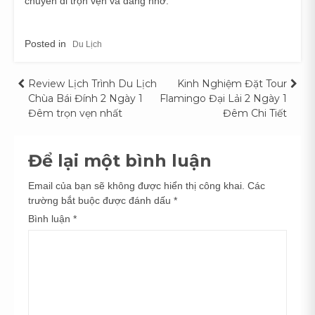
chuyến đi trọn vẹn và đáng nhớ.
Posted in
Du Lịch
Điều
Review Lịch Trình Du Lịch
Kinh Nghiệm Đặt Tour
Chùa Bái Đính 2 Ngày 1
Flamingo Đại Lải 2 Ngày 1
hướng
Đêm trọn vẹn nhất
Đêm Chi Tiết
bài
Để lại một bình luận
viết
Email của bạn sẽ không được hiển thị công khai.
Các
trường bắt buộc được đánh dấu
*
Bình luận
*