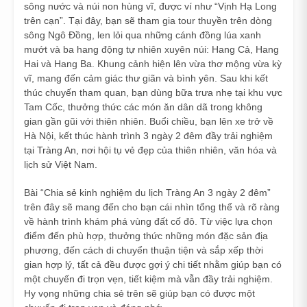
sông nước và núi non hùng vĩ, được ví như “Vịnh Hạ Long
trên cạn”. Tại đây, bạn sẽ tham gia tour thuyền trên dòng
sông Ngô Đồng, len lỏi qua những cánh đồng lúa xanh
mướt và ba hang động tự nhiên xuyên núi: Hang Cả, Hang
Hai và Hang Ba. Khung cảnh hiện lên vừa thơ mộng vừa kỳ
vĩ, mang đến cảm giác thư giãn và bình yên. Sau khi kết
thúc chuyến tham quan, bạn dùng bữa trưa nhẹ tại khu vực
Tam Cốc, thưởng thức các món ăn dân dã trong không
gian gần gũi với thiên nhiên. Buổi chiều, bạn lên xe trở về
Hà Nội, kết thúc hành trình 3 ngày 2 đêm đầy trải nghiệm
tại
Tràng An
, nơi hội tụ vẻ đẹp của thiên nhiên, văn hóa và
lịch sử Việt Nam.
Bài “Chia sẻ kinh nghiệm du lịch Tràng An 3 ngày 2 đêm”
trên đây sẽ mang đến cho bạn cái nhìn tổng thể và rõ ràng
về hành trình khám phá vùng đất cố đô. Từ việc lựa chọn
điểm đến phù hợp, thưởng thức những món đặc sản địa
phương, đến cách di chuyển thuận tiện và sắp xếp thời
gian hợp lý, tất cả đều được gợi ý chi tiết nhằm giúp bạn có
một chuyến đi trọn vẹn, tiết kiệm mà vẫn đầy trải nghiệm.
Hy vọng những chia sẻ trên sẽ giúp bạn có được một