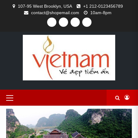
Skip
107-95 West Brooklyn, USA
+1 212-0123456789
to
contact@shopemail.com
10am-8pm
content
FACEBOOK
TWITTER
GITHUB
INSTAGRAM
Primary
Menu