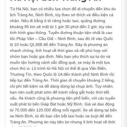
Từ Hà Nội, bạn có nhiều lựa chọn để di chuyển đến khu du
lịch Tràng An, Ninh Bình, tùy theo sở thích và điều kiện cá
nhân. Nếu đi bằng ô tô riêng hoặc taxi, quãng đường
khoảng 95 km sẽ mất từ 1 giờ 30 phút đến 2 giờ, tùy vào
tình hình giao thông. Tuyến đường thuận tiện nhất là cao
tốc Pháp Vân – Cầu Giẽ – Ninh Bình, sau đó rẽ vào Quốc
lộ 10 hoặc QL38B để đến Tràng An. Đây là phương án
nhanh chóng, linh hoạt về thời gian và rất phù hợp với
nhóm bạn hoặc gia đình. Nếu bạn yêu thích sự tự do và
muốn tận hưởng cảnh sắc đồng quê, xe máy là một lựa
chọn thú vị. Lộ trình từ Hà Nội có thể đi qua Văn Điển,
Thường Tín, theo Quốc lộ 1A đến thành phố Ninh Bình rồi
tiếp tục đến Tràng An. Thời gian di chuyển khoảng 2 tiếng,
chi phí tiết kiệm và dễ dàng dừng lại chụp ảnh. Tuy nhiên,
bạn nên xuất phát sớm để tránh nắng gắt hoặc thời tiết
xấu. Xe khách cũng là phương tiện phổ biến, với các tuyến
xuất phát từ bến Giáp Bát hoặc Mỹ Đình. Giá vé dao động
từ 70.000 đến 120.000 đồng mỗi người. Xe sẽ dừng tại bến
xe Ninh Bình, từ đó bạn cần bắt taxi hoặc xe buýt để đến
Tràng An. Phương án này tiện lợi nhưng ít linh hoạt về thời