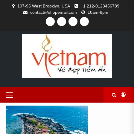
Skip
107-95 West Brooklyn, USA
+1 212-0123456789
to
contact@shopemail.com
10am-8pm
content
FACEBOOK
TWITTER
GITHUB
INSTAGRAM
Primary
Menu