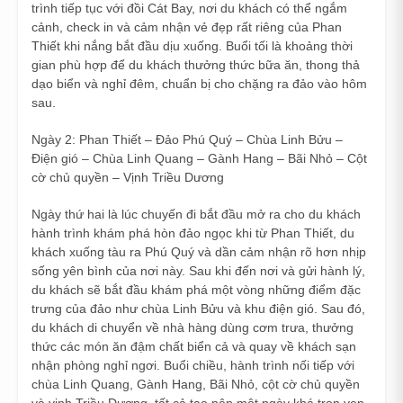
trình tiếp tục với đồi Cát Bay, nơi du khách có thể ngắm
cảnh, check in và cảm nhận vẻ đẹp rất riêng của Phan
Thiết khi nắng bắt đầu dịu xuống. Buổi tối là khoảng thời
gian phù hợp để du khách thưởng thức bữa ăn, thong thả
dạo biển và nghỉ đêm, chuẩn bị cho chặng ra đảo vào hôm
sau.
Ngày 2: Phan Thiết – Đảo Phú Quý – Chùa Linh Bửu –
Điện gió – Chùa Linh Quang – Gành Hang – Bãi Nhỏ – Cột
cờ chủ quyền – Vịnh Triều Dương
Ngày thứ hai là lúc chuyến đi bắt đầu mở ra cho du khách
hành trình khám phá hòn đảo ngọc khi từ Phan Thiết, du
khách xuống tàu ra Phú Quý và dần cảm nhận rõ hơn nhịp
sống yên bình của nơi này. Sau khi đến nơi và gửi hành lý,
du khách sẽ bắt đầu khám phá một vòng những điểm đặc
trưng của đảo như chùa Linh Bửu và khu điện gió. Sau đó,
du khách di chuyển về nhà hàng dùng cơm trưa, thưởng
thức các món ăn đậm chất biển cả và quay về khách sạn
nhận phòng nghỉ ngơi. Buổi chiều, hành trình nối tiếp với
chùa Linh Quang, Gành Hang, Bãi Nhỏ, cột cờ chủ quyền
và vịnh Triều Dương, tất cả tạo nên một ngày khá trọn vẹn