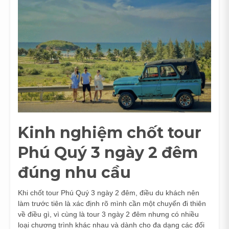
Kinh nghiệm chốt tour
Phú Quý 3 ngày 2 đêm
đúng nhu cầu
Khi chốt tour Phú Quý 3 ngày 2 đêm, điều du khách nên
làm trước tiên là xác định rõ mình cần một chuyến đi thiên
về điều gì, vì cùng là tour 3 ngày 2 đêm nhưng có nhiều
loại chương trình khác nhau và dành cho đa dạng các đối