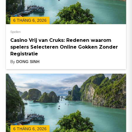
6 THÁNG 6, 2026
Spellen
Casino Vrij van Cruks: Redenen waarom
spelers Selecteren Online Gokken Zonder
Registratie
By
DONG SINH
6 THÁNG 6, 2026