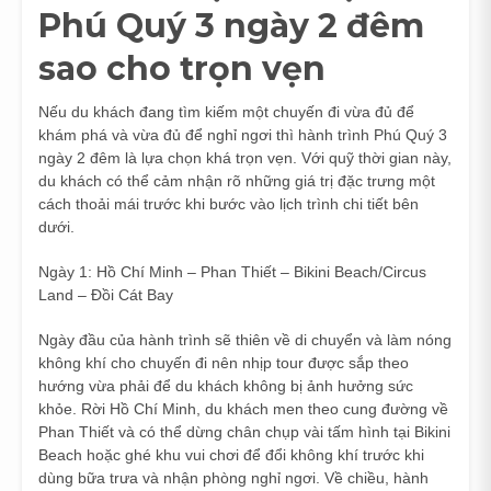
Phú Quý 3 ngày 2 đêm
sao cho trọn vẹn
Nếu du khách đang tìm kiếm một chuyến đi vừa đủ để
khám phá và vừa đủ để nghỉ ngơi thì hành trình Phú Quý 3
ngày 2 đêm là lựa chọn khá trọn vẹn. Với quỹ thời gian này,
du khách có thể cảm nhận rõ những giá trị đặc trưng một
cách thoải mái trước khi bước vào lịch trình chi tiết bên
dưới.
Ngày 1: Hồ Chí Minh – Phan Thiết – Bikini Beach/Circus
Land – Đồi Cát Bay
Ngày đầu của hành trình sẽ thiên về di chuyển và làm nóng
không khí cho chuyến đi nên nhịp tour được sắp theo
hướng vừa phải để du khách không bị ảnh hưởng sức
khỏe. Rời Hồ Chí Minh, du khách men theo cung đường về
Phan Thiết và có thể dừng chân chụp vài tấm hình tại Bikini
Beach hoặc ghé khu vui chơi để đổi không khí trước khi
dùng bữa trưa và nhận phòng nghỉ ngơi. Về chiều, hành