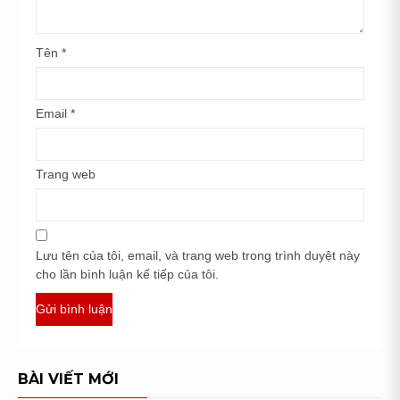
Tên
*
Email
*
Trang web
Lưu tên của tôi, email, và trang web trong trình duyệt này
cho lần bình luận kế tiếp của tôi.
BÀI VIẾT MỚI