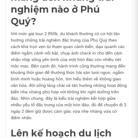
nghiệm nào ở Phú
Quý?
Với mức giá tour 2.850k, du khách thường có cơ hội tận
hưởng những trải nghiệm đặc trưng của Phú Quý theo
cách khá trọn vẹn từ tham quan cảnh biển, dạo quanh các
điểm ngắm cảnh nổi bật, chụp ảnh check in cho đến cảm
nhận nhịp sống yên bình của một hòn đảo còn nhiều nét
mộc mạc. Bên cạnh đó, hành trình cũng thường mang đến
khoảng thời gian để thưởng thức hải sản tươi ngon, ngắm
bình minh hoặc hoàng hôn, tìm hiểu thêm về không gian
văn hóa, đời sống làng chài và tận hưởng những hoạt động
biển nhẹ nhàng phù hợp với không khí nghỉ dưỡng trên
đảo. Nhìn chung, đây là kiểu trải nghiệm kết hợp giữa
nhiều yếu tố đặc trưng của một hòn đảo, đủ để chuyến đi 3
ngày 2 đêm giữ được cảm giác vừa nhẹ nhàng vừa có
điểm nhấn.
Lên kế hoạch du lịch