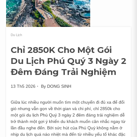
Du Lịch
Chỉ 2850K Cho Một Gói
Du Lịch Phú Quý 3 Ngày 2
Đêm Đáng Trải Nghiệm
13 Th5 2026
By
DONG SINH
Giữa lúc nhiều người muốn tìm một chuyến đi đủ xa để đổi
gió nhưng vẫn gọn về thời gian và chi phí, chỉ 2850k cho
một gói
du lịch Phú Quý 3 ngày 2 đêm
đáng trải nghiệm dễ
trở thành một gợi ý khiến du khách muốn cân nhắc ngay từ
lần đầu nghe đến. Bởi sức hút của Phú Quý không nằm ở
nhịp du lịch quá náo nhiệt mà đến từ nhiều yếu tố khác đặc