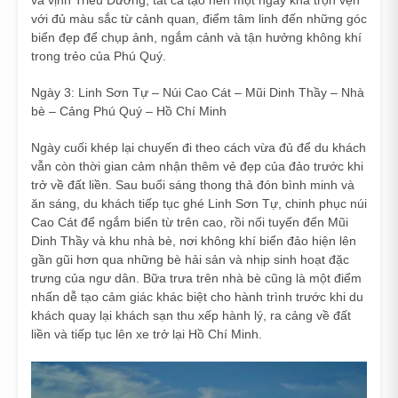
với đủ màu sắc từ cảnh quan, điểm tâm linh đến những góc
biển đẹp để chụp ảnh, ngắm cảnh và tận hưởng không khí
trong trẻo của Phú Quý.
Ngày 3: Linh Sơn Tự – Núi Cao Cát – Mũi Dinh Thầy – Nhà
bè – Cảng Phú Quý – Hồ Chí Minh
Ngày cuối khép lại chuyến đi theo cách vừa đủ để du khách
vẫn còn thời gian cảm nhận thêm vẻ đẹp của đảo trước khi
trở về đất liền. Sau buổi sáng thong thả đón bình minh và
ăn sáng, du khách tiếp tục ghé Linh Sơn Tự, chinh phục núi
Cao Cát để ngắm biển từ trên cao, rồi nối tuyến đến Mũi
Dinh Thầy và khu nhà bè, nơi không khí biển đảo hiện lên
gần gũi hơn qua những bè hải sản và nhịp sinh hoạt đặc
trưng của ngư dân. Bữa trưa trên nhà bè cũng là một điểm
nhấn dễ tạo cảm giác khác biệt cho hành trình trước khi du
khách quay lại khách sạn thu xếp hành lý, ra cảng về đất
liền và tiếp tục lên xe trở lại Hồ Chí Minh.