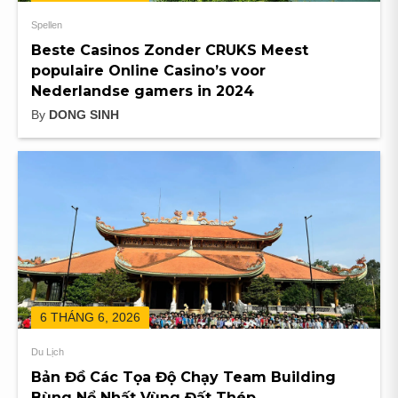
Spellen
Beste Casinos Zonder CRUKS Meest
populaire Online Casino’s voor
Nederlandse gamers in 2024
By
DONG SINH
6 THÁNG 6, 2026
Du Lịch
Bản Đồ Các Tọa Độ Chạy Team Building
Bùng Nổ Nhất Vùng Đất Thép