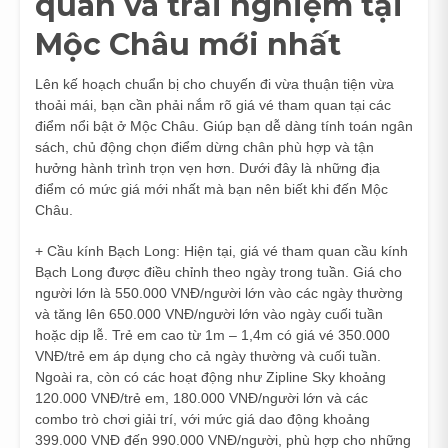
quan và trải nghiệm tại
Mộc Châu mới nhất
Lên kế hoạch chuẩn bị cho chuyến đi vừa thuận tiện vừa
thoải mái, bạn cần phải nắm rõ giá vé tham quan tại các
điểm nổi bật ở Mộc Châu. Giúp bạn dễ dàng tính toán ngân
sách, chủ động chọn điểm dừng chân phù hợp và tận
hưởng hành trình trọn vẹn hơn. Dưới đây là những địa
điểm có mức giá mới nhất mà bạn nên biết khi đến Mộc
Châu.
+ Cầu kính Bạch Long: Hiện tại, giá vé tham quan cầu kính
Bạch Long được điều chỉnh theo ngày trong tuần. Giá cho
người lớn là 550.000 VNĐ/người lớn vào các ngày thường
và tăng lên 650.000 VNĐ/người lớn vào ngày cuối tuần
hoặc dịp lễ. Trẻ em cao từ 1m – 1,4m có giá vé 350.000
VNĐ/trẻ em áp dụng cho cả ngày thường và cuối tuần.
Ngoài ra, còn có các hoạt động như Zipline Sky khoảng
120.000 VNĐ/trẻ em, 180.000 VNĐ/người lớn và các
combo trò chơi giải trí, với mức giá dao động khoảng
399.000 VNĐ đến 990.000 VNĐ/người, phù hợp cho những