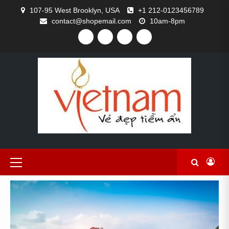
Skip
107-95 West Brooklyn, USA
+1 212-0123456789
to
contact@shopemail.com
10am-8pm
content
FACEBOOK
TWITTER
GITHUB
INSTAGRAM
Primary
Menu