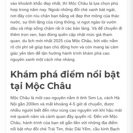
vào khoảnh khắc đẹp nhất, thì Mộc Châu là lựa chọn phù
hợp trong năm nay. Ngoài những đồi chè xanh bát ngát,
nơi đây còn níu chân bạn bằng vẻ đẹp thơ mộng của thác
nước, sự tĩnh lặng của rừng thông, vị ngọt ngào từ vườn
dâu và nhịp sống chậm rãi ở các bản làng. Và để chuyến đi
thêm trọn vẹn, bạn đừng quên cập nhật mức giá tham
quan, du lịch mới nhất 2025 của
Mộc Châu
, bởi việc nắm
rõ chi phí sẽ giúp bạn chủ động hơn và còn mang lại cảm
giác yên tâm để tận hưởng hành trình khám phá cao
nguyên xanh một cách nhẹ nhàng.
Khám phá điểm nổi bật
tại Mộc Châu
Mộc Châu là một cao nguyên nằm ở tỉnh Sơn La, cách Hà
Nội gần 200km và mất khoảng 4-5 giờ di chuyển, được
nhiều người biết đến như vùng cao nguyên với khí hậu mát
mẻ quanh năm và cảnh quan đầy quyến rũ. Đến với Mộc
Châu, hành trình của bạn sẽ gắn liền với những địa điểm
nổi bật như đồi chè Trái Tim, thác Dải Yếm, cầu kính Bạch