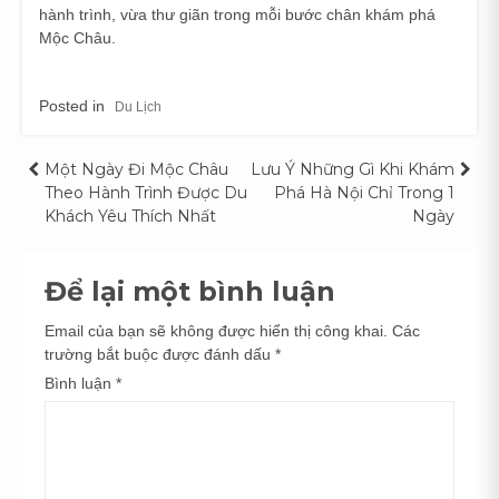
hành trình, vừa thư giãn trong mỗi bước chân khám phá
Mộc Châu.
Posted in
Du Lịch
Điều
Một Ngày Đi Mộc Châu
Lưu Ý Những Gì Khi Khám
Theo Hành Trình Được Du
Phá Hà Nội Chỉ Trong 1
hướng
Khách Yêu Thích Nhất
Ngày
bài
Để lại một bình luận
viết
Email của bạn sẽ không được hiển thị công khai.
Các
trường bắt buộc được đánh dấu
*
Bình luận
*