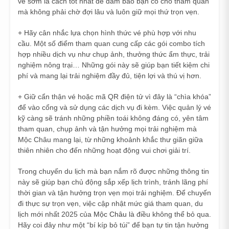
vé sớm là cách tốt nhất để đảm bảo bạn có chỗ tham quan
mà không phải chờ đợi lâu và luôn giữ mọi thứ trọn vẹn.
+ Hãy cân nhắc lựa chọn hình thức vé phù hợp với nhu
cầu. Một số điểm tham quan cung cấp các gói combo tích
hợp nhiều dịch vụ như chụp ảnh, thưởng thức ẩm thực, trải
nghiệm nông trại… Những gói này sẽ giúp bạn tiết kiệm chi
phí và mang lại trải nghiệm đầy đủ, tiện lợi và thú vị hơn.
+ Giữ cẩn thận vé hoặc mã QR điện tử vì đây là “chìa khóa”
để vào cổng và sử dụng các dịch vụ đi kèm. Việc quản lý vé
kỹ càng sẽ tránh những phiền toái không đáng có, yên tâm
tham quan, chụp ảnh và tận hưởng mọi trải nghiệm mà
Mộc Châu mang lại, từ những khoảnh khắc thư giãn giữa
thiên nhiên cho đến những hoạt động vui chơi giải trí.
Trong chuyến du lịch mà bạn nắm rõ được những thông tin
này sẽ giúp bạn chủ động sắp xếp lịch trình, tránh lãng phí
thời gian và tận hưởng trọn vẹn mọi trải nghiệm. Để chuyến
đi thực sự trọn vẹn, việc cập nhật mức giá tham quan, du
lịch mới nhất 2025 của
Mộc Châu
là điều không thể bỏ qua.
Hãy coi đây như một “bí kíp bỏ túi” để bạn tự tin tận hưởng