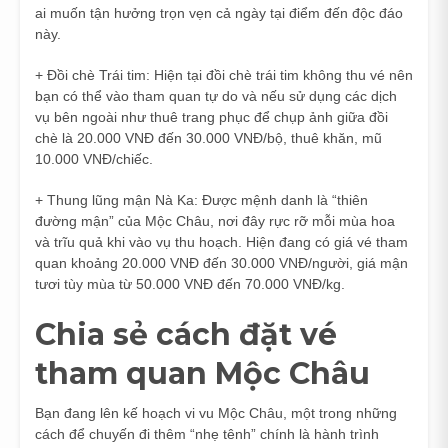
ai muốn tận hưởng trọn vẹn cả ngày tại điểm đến độc đáo
này.
+ Đồi chè Trái tim: Hiện tại đồi chè trái tim không thu vé nên
bạn có thể vào tham quan tự do và nếu sử dụng các dịch
vụ bên ngoài như thuê trang phục để chụp ảnh giữa đồi
chè là 20.000 VNĐ đến 30.000 VNĐ/bộ, thuê khăn, mũ
10.000 VNĐ/chiếc.
+ Thung lũng mận Nà Ka: Được mệnh danh là “thiên
đường mận” của Mộc Châu, nơi đây rực rỡ mỗi mùa hoa
và trĩu quả khi vào vụ thu hoạch. Hiện đang có giá vé tham
quan khoảng 20.000 VNĐ đến 30.000 VNĐ/người, giá mận
tươi tùy mùa từ 50.000 VNĐ đến 70.000 VNĐ/kg.
Chia sẻ cách đặt vé
tham quan Mộc Châu
Bạn đang lên kế hoạch vi vu Mộc Châu, một trong những
cách để chuyến đi thêm “nhẹ tênh” chính là hành trình