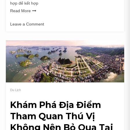
hợp để kết hợp
Read More
Leave a Comment
on
Gợi
Ý
Những
Địa
Điểm
Lý
Tưởng
Để
Tổ
Du Lịch
Chức
Team
Khám Phá Địa Điểm
Building
Khi
Tham Quan Thú Vị
Du
Lịch
Không Nên Bỏ Qua Tại
Vĩnh