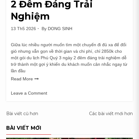
2 Đêm Đáng Trải
Nghiệm
13 Th5 2026
By
DONG SINH
Giữa lúc nhiều người muốn tìm một chuyến đi đủ xa để đổi
gió nhưng vẫn gọn về thời gian và chi phí, chỉ 2850k cho
một gói du lịch Phú Quý 3 ngày 2 đêm đáng trải nghiệm dễ
trở thành một gợi ý khiến du khách muốn cân nhắc ngay từ
lần đầu
Read More
Leave a Comment
on
Chỉ
2850K
Điều
Bài viết cũ hơn
Các bài viết mới hơn
Cho
hướng
Một
BÀI VIẾT MỚI
Gói
Du