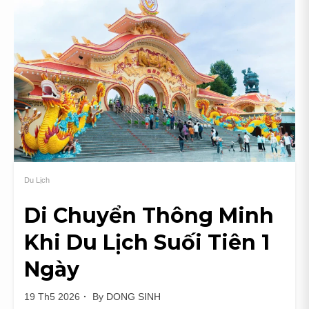
Tại
Khách
Sạn
Melia
Vinpearl
Tây
Ninh
Có
Gì?
Du Lịch
Di Chuyển Thông Minh
Khi Du Lịch Suối Tiên 1
Ngày
19 Th5 2026
By
DONG SINH