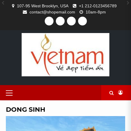
Skip
107-95 West Brooklyn, USA
+1 212-0123456789
to
contact@shopemail.com
10am-8pm
content
FACEBOOK
TWITTER
GITHUB
INSTAGRAM
Primary
Menu
DONG SINH