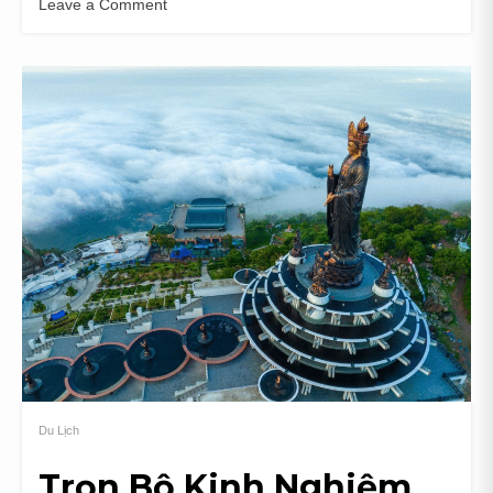
Leave a Comment
on
Trải
Nghiệm
Lưu
Trú
Tại
Sunrise
Hotel
Tây
Ninh
Có
Gì
Đặc
Biệt?
Du Lịch
Trọn Bộ Kinh Nghiệm