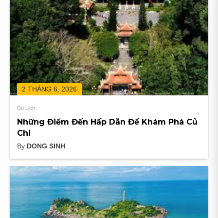
bài
Lịch
viết
Phú
Quý
3
Ngày
2
Đêm
Đáng
2 THÁNG 6, 2026
Trải
Nghiệm
Du Lịch
Những Điểm Đến Hấp Dẫn Để Khám Phá Củ
Chi
By
DONG SINH