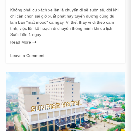
Không phải cứ xách xe lên là chuyến đi sẽ suôn sẻ, đôi khi
chỉ cần chọn sai giờ xuất phát hay tuyến đường cũng đủ
làm bạn “mất mood” cả ngày. Vì thế, thay vì đi theo cảm
tính, việc lên kế hoạch di chuyển thông minh khi du lịch
Suối Tiên 1 ngày
Read More
Leave a Comment
on
Di
Chuyển
Thông
Minh
Khi
Du
Lịch
Suối
Tiên
1
Ngày