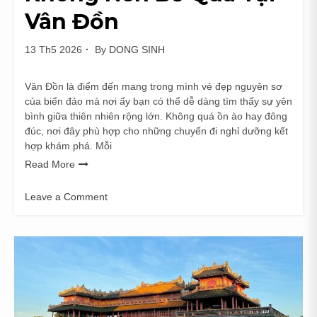
Hy
Vân Đồn
3
Ngày
13 Th5 2026
By
DONG SINH
2
Đêm
Vân Đồn là điểm đến mang trong mình vẻ đẹp nguyên sơ
của biển đảo mà nơi ấy bạn có thể dễ dàng tìm thấy sự yên
bình giữa thiên nhiên rộng lớn. Không quá ồn ào hay đông
đúc, nơi đây phù hợp cho những chuyến đi nghỉ dưỡng kết
hợp khám phá. Mỗi
Read More
Leave a Comment
on
Khám
Phá
Địa
Điểm
Tham
Quan
Thú