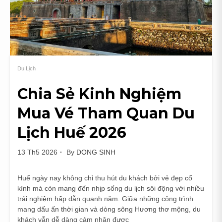
Vị
Không
Nên
Bỏ
Qua
Tại
Du Lịch
Vân
Đồn
Chia Sẻ Kinh Nghiệm
Mua Vé Tham Quan Du
Lịch Huế 2026
13 Th5 2026
By
DONG SINH
Huế ngày nay không chỉ thu hút du khách bởi vẻ đẹp cổ
kính mà còn mang đến nhịp sống du lịch sôi động với nhiều
trải nghiệm hấp dẫn quanh năm. Giữa những công trình
mang dấu ấn thời gian và dòng sông Hương thơ mộng, du
khách vẫn dễ dàng cảm nhận được