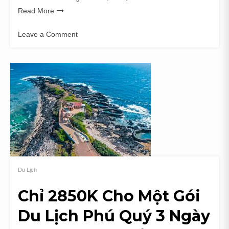
Read More
Leave a Comment
on
Chia
Sẻ
Kinh
Nghiệm
Mua
Vé
Tham
Quan
Du
Lịch
Huế
Du Lịch
2026
Chỉ 2850K Cho Một Gói
Du Lịch Phú Quý 3 Ngày