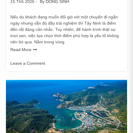
15 Th5 2026
By
DONG SINH
Nếu du khách đang muốn đổi gió với một chuyến đi ngắn
ngày nhưng vẫn đủ đầy trải nghiệm thì Tây Ninh là điểm
đến rất đáng cân nhắc. Tuy nhiên, để hành trình thật sự
trọn vẹn, việc lựa chọn thời điểm phù hợp là yếu tố không
nên bỏ qua. Nằm trong vùng
Read More
Leave a Comment
on
Gợi
Ý
Thời
Gian
Lý
Tưởng
Để
Khám
Phá
Tây