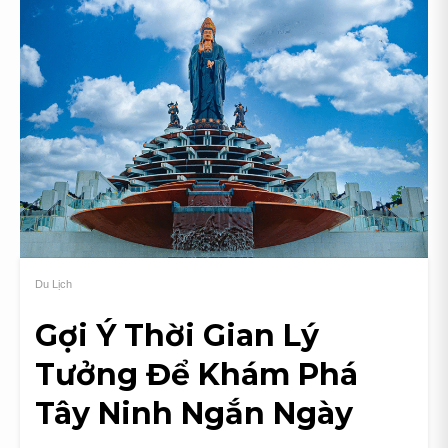
Nghiệm
Và
Lưu
Ý
Đi
Du
Lịch
Núi
Bà
Đen
1
Ngày
Mới
Du Lịch
Nhất
2026
Gợi Ý Thời Gian Lý
Tưởng Để Khám Phá
Tây Ninh Ngắn Ngày