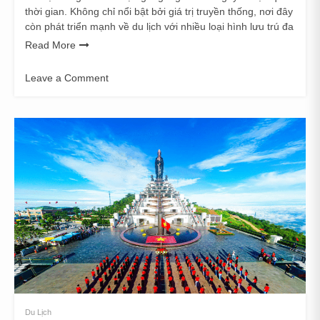
thời gian. Không chỉ nổi bật bởi giá trị truyền thống, nơi đây
còn phát triển mạnh về du lịch với nhiều loại hình lưu trú đa
Read More
Leave a Comment
on
Gợi
Ý
Địa
Điểm
Lưu
Trú
Phù
Hợp
Khi
Đi
Huế
3
Ngày
2
Du Lịch
Đêm